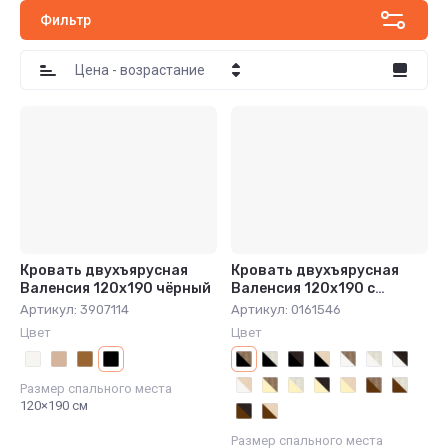
Фильтр
Цена - возрастание
Цена - убывание
Название - Я-А
Название - А-Я
По умолчанию
Кровать двухъярусная
Кровать двухъярусная
Валенсия 120х190 чёрный
Валенсия 120х190 с
полкой чёрный/дуб крафт
Артикул:
3907114
Артикул:
0161546
табак
Цвет
Цвет
Размер спального места
120×190 см
Размер спального места