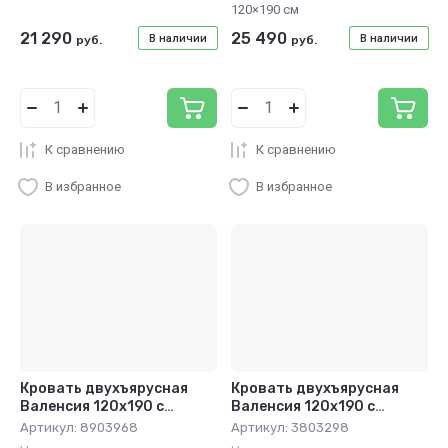
120×190 см
21 290
25 490
В наличии
В наличии
руб.
руб.
К сравнению
К сравнению
В избранное
В избранное
Кровать двухъярусная
Кровать двухъярусная
Валенсия 120х190 с
Валенсия 120х190 с
ящиками чёрный/дуб
полкой и ящиками
Артикул:
8903968
Артикул:
3803298
крафт табак
чёрный/венге