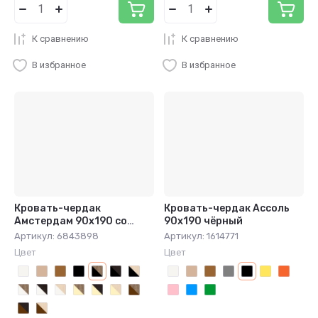
К сравнению
К сравнению
В избранное
В избранное
Кровать-чердак
Кровать-чердак Ассоль
Амстердам 90х190 со
90x190 чёрный
столом чёрный/дуб крафт
Артикул:
6843898
Артикул:
1614771
табак
Цвет
Цвет