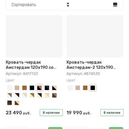
Сортировать
Цена - убывание
Цена - возрастание
Название - Я-А
Название - А-Я
Кровать-чердак
Кровать-чердак
Амстердам 120х190 со
Амстердам-2 120x190
столом чёрный/дуб крафт
чёрный
Артикул:
8417723
Артикул:
4874530
табак
Цвет
Цвет
23 490
19 990
В наличии
В наличии
руб.
руб.